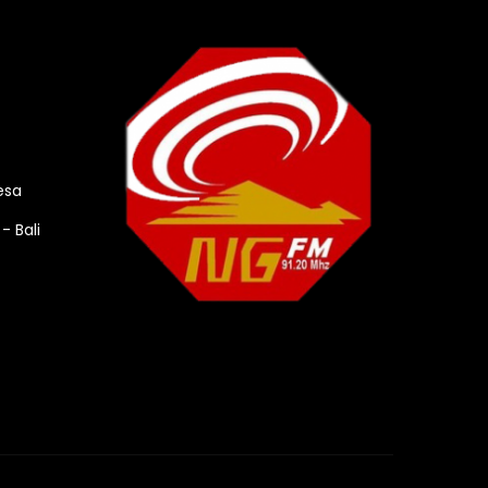
esa
- Bali