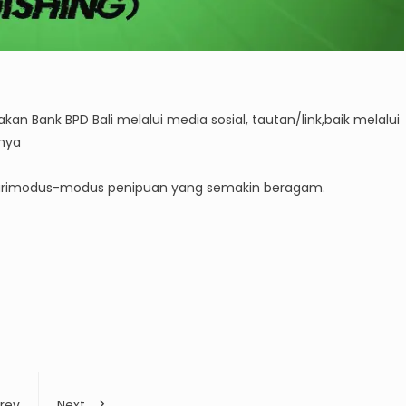
Bank BPD Bali melalui media sosial, tautan/link,baik melalui
nnya
r darimodus-modus penipuan yang semakin beragam.
rev
Next