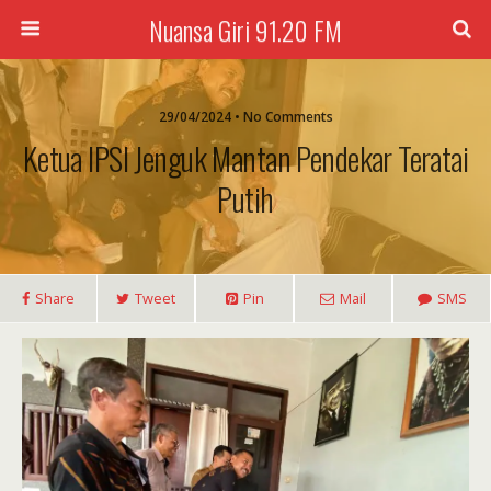
Nuansa Giri 91.20 FM
29/04/2024 • No Comments
Ketua IPSI Jenguk Mantan Pendekar Teratai
Putih
Share
Tweet
Pin
Mail
SMS