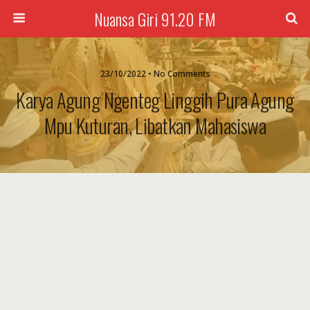
Nuansa Giri 91.20 FM
23/10/2022 • No Comments
Karya Agung Ngenteg Linggih Pura Agung
Mpu Kuturan, Libatkan Mahasiswa