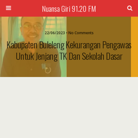
Nuansa Giri 91.20 FM
22/06/2023 • No Comments
Kabupaten Buleleng Kekurangan Pengawas
Untuk Jenjang TK Dan Sekolah Dasar