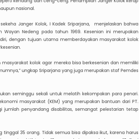
nal seperti kendang dan ceng-ceng. Penampilan Janger Kolok kerap
maupun nasional.
r sekeha Janger Kolok, I Kadek Sriparjana, menjelaskan bahwa
hum Wayan Nedeng pada tahun 1969. Kesenian ini merupakan
a diri, dengan tujuan utama memberdayakan masyarakat kolok
rkesenian.
 masyarakat kolok agar mereka bisa berkesenian dan memiliki
mnya,” ungkap Sriparjana yang juga merupakan staf Pemdes
ilakukan seminggu sekali untuk melatih kekompakan para penari.
n ekonomi masyarakat (KEM) yang merupakan bantuan dari PT.
i jumlah penyandang disabilitas, semangat pelestarian tetap
g tinggal 35 orang. Tidak semua bisa dipaksa ikut, karena harus