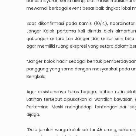
bahasa isyarat, serta diiringi alat musik tradisio
mewarnai berbagai event besar baik tingkat lokal 
Saat dikonfirmasi pada Kamis (10/4), Koordinato
Janger Kolok pertama kali dirintis oleh almar
gabungan antara tari Janger dan unsur seni bel
agar memiliki ruang ekspresi yang setara dalam be
“Janger Kolok hadir sebagai bentuk pemberdayaan
panggung yang sama dengan masyarakat pada umu
Bengkala.
Agar eksistensinya terus terjaga, latihan rutin d
Latihan tersebut dipusatkan di wantilan kawasa
Pertamina. Meski menghadapi tantangan dari seg
dijaga.
“Dulu jumlah warga kolok sekitar 45 orang, sekaran