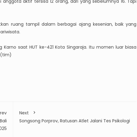
i anggota aktif tersisa 12 orang, dari yang sebelumnya 16. Tapi
tkan ruang tampil dalam berbagai ajang kesenian, baik yang
riwisata.
g Karno saat HUT ke-421 Kota Singaraja. Itu momen luar biasa
.(tim)
rev
Next
Bali
Songsong Porprov, Ratusan Atlet Jalani Tes Psikologi
025