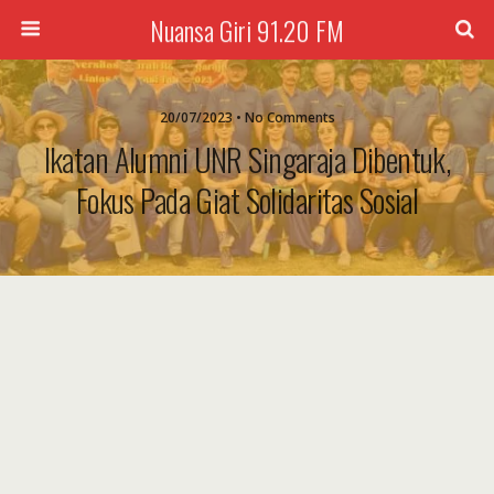
Nuansa Giri 91.20 FM
20/07/2023 • No Comments
Ikatan Alumni UNR Singaraja Dibentuk,
Fokus Pada Giat Solidaritas Sosial