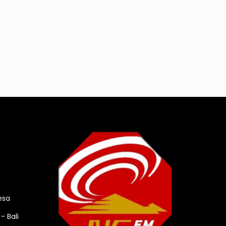
esa
- Bali