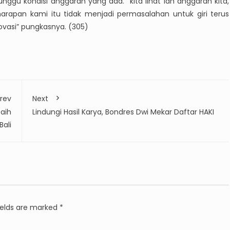
ggu kondisi anggaran yang ada. “kita lihat lah anggaran kita,
harapan kami itu tidak menjadi permasalahan untuk giri terus
ovasi” pungkasnya. (305)
rev
Next
Raih
Lindungi Hasil Karya, Bondres Dwi Mekar Daftar HAKI
Bali
ields are marked
*