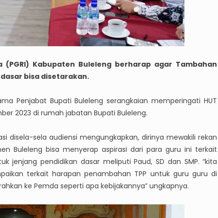
ia (PGRI) Kabupaten Buleleng berharap agar Tambahan
dasar bisa disetarakan.
rsama Penjabat Bupati Buleleng serangkaian memperingati HUT
ber 2023 di rumah jabatan Bupati Buleleng.
asi disela-sela audiensi mengungkapkan, dirinya mewakili rekan
n Buleleng bisa menyerap aspirasi dari para guru ini terkait
 jenjang pendidikan dasar meliputi Paud, SD dan SMP. “kita
ampaikan terkait harapan penambahan TPP untuk guru guru di
rahkan ke Pemda seperti apa kebijakannya” ungkapnya.