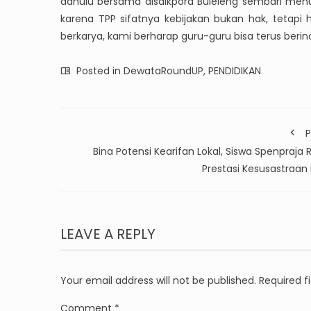
dahulu bersama disdikpora Buleleng sembari menun
karena TPP sifatnya kebijakan bukan hak, tetapi 
berkarya, kami berharap guru-guru bisa terus berin
Posted in
DewataRoundUP
,
PENDIDIKAN
P
Bina Potensi Kearifan Lokal, Siswa Spenpraja 
Prestasi Kesusastraan 
LEAVE A REPLY
Your email address will not be published.
Required f
Comment
*