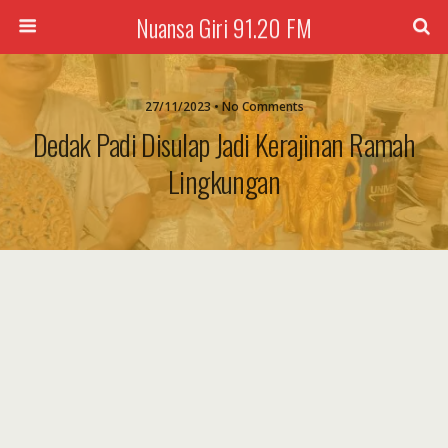
Nuansa Giri 91.20 FM
27/11/2023 • No Comments
Dedak Padi Disulap Jadi Kerajinan Ramah
Lingkungan