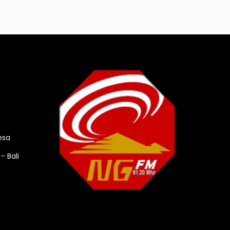
esa
- Bali