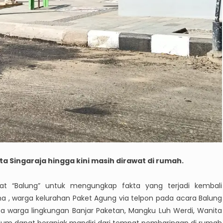
ta Singaraja hingga kini masih dirawat di rumah.
kat “Balung” untuk mengungkap fakta yang terjadi kembali
, warga kelurahan Paket Agung via telpon pada acara Balung
warga lingkungan Banjar Paketan, Mangku Luh Werdi, Wanita
i belum dapat beranjak mandiri dari tempat pembaringan di rumah