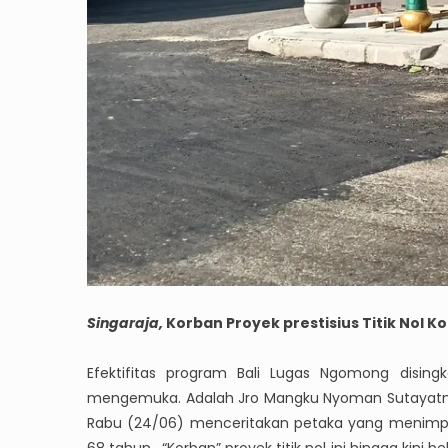
Singaraja,
Korban Proyek prestisius Titik Nol Ko
Efektifitas program Bali Lugas Ngomong dising
mengemuka. Adalah Jro Mangku Nyoman Sutayatna 
Rabu (24/06) menceritakan petaka yang menimpa 
68 tahun. “Korban” proyek titik nol ini hingga kin