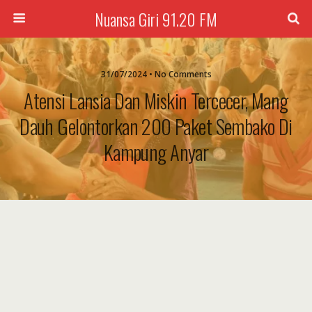
Nuansa Giri 91.20 FM
31/07/2024 • No Comments
Atensi Lansia Dan Miskin Tercecer, Mang
Dauh Gelontorkan 200 Paket Sembako Di
Kampung Anyar