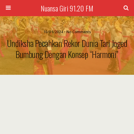
Nuansa Giri 91.20 FM
10/01/2024 • No Comments
Undiksha Pecahkan Rekor Dunia Tari Joged
Bumbung Dengan Konsep “Harmoni”