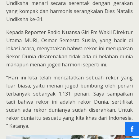
Undiksha menari secara serentak dengan gerakan
yang kompak dan harmonis serangkaian Dies Natalis
Undiksha ke-31.
Kepada Reporter Radio Nuansa Giri Fm Wakil Direktur
Utama MURI, Osmar Semesta Susilo, yang hadir di
lokasi acara, menyatakan bahwa rekor ini merupakan
Rekor Dunia dikarenakan tidak ada di belahan dunia
manapun menari joged harmoni seperti ini.
“Hari ini kita telah mencatatkan sebuah rekor yang
luar biasa, yaitu menari joged bumbung oleh penari
terbanyak sebanyak 1.131 penari. Saya sampaikan
tadi bahwa rekor ini adalah rekor Dunia, sertifikat
sudah ada rekor dunianya sudah diserahkan. Untuk
rekor dunia itu sesuatu yang kita khas dari Indonesia,
” Katanya.