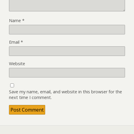
Name
*
Email
*
Website
Save my name, email, and website in this browser for the
next time I comment.