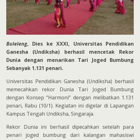
Buleleng
, Dies ke XXXI, Universitas Pendidikan
Ganesha (Undiksha) berhasil mencetak Rekor
Dunia dengan menarikan Tari Joged Bumbung
Sebanyak 1.131 penari.
Universitas Pendidikan Ganesha (Undiksha) berhasil
memecahkan rekor Dunia Tari Joged Bumbung
dengan Konsep “Harmoni” dengan melibatkan 1.131
penari, Rabu (10/1). Kegiatan ini digelar di Lapangan
Kampus Tengah Undiksha, Singaraja.
Rekor Dunia ini berhasil dipecahkan setelah para
penari joged bumbung dari kalangan mahasiswi