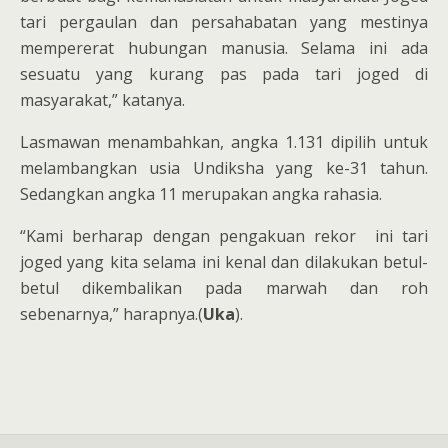
tari pergaulan dan persahabatan yang mestinya
mempererat hubungan manusia. Selama ini ada
sesuatu yang kurang pas pada tari joged di
masyarakat,” katanya.
Lasmawan menambahkan, angka 1.131 dipilih untuk
melambangkan usia Undiksha yang ke-31 tahun.
Sedangkan angka 11 merupakan angka rahasia.
“Kami berharap dengan pengakuan rekor ini tari
joged yang kita selama ini kenal dan dilakukan betul-
betul dikembalikan pada marwah dan roh
sebenarnya,” harapnya.(
Uka
).