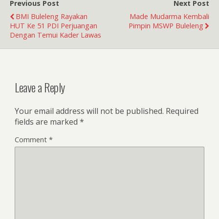
Previous Post
Next Post
BMI Buleleng Rayakan
Made Mudarma Kembali
HUT Ke 51 PDI Perjuangan
Pimpin MSWP Buleleng
Dengan Temui Kader Lawas
Leave a Reply
Your email address will not be published.
Required
fields are marked
*
Comment
*