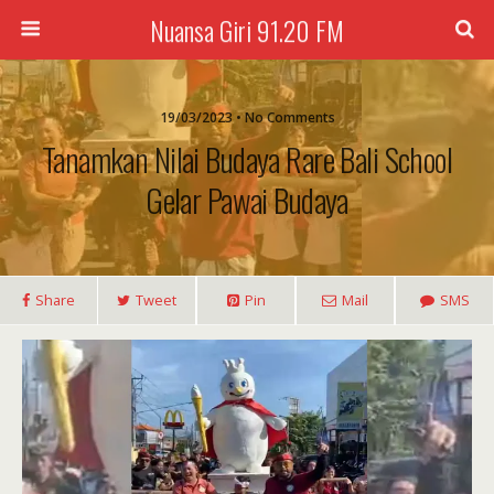
Nuansa Giri 91.20 FM
19/03/2023 • No Comments
Tanamkan Nilai Budaya Rare Bali School
Gelar Pawai Budaya
Share
Tweet
Pin
Mail
SMS