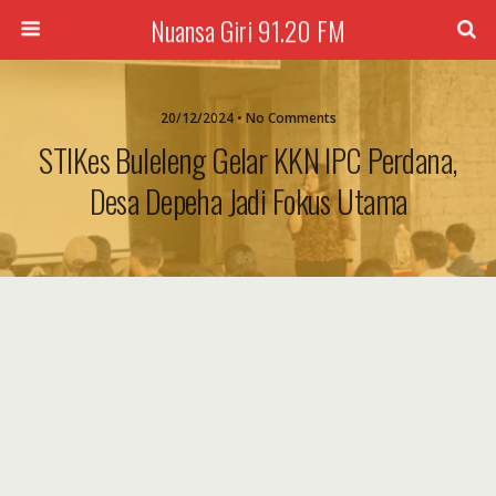
Nuansa Giri 91.20 FM
20/12/2024 • No Comments
STIKes Buleleng Gelar KKN IPC Perdana,
Desa Depeha Jadi Fokus Utama