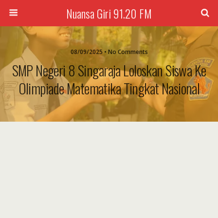
Nuansa Giri 91.20 FM
08/09/2025 • No Comments
SMP Negeri 8 Singaraja Loloskan Siswa Ke
Olimpiade Matematika Tingkat Nasional