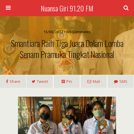
Nuansa Giri 91.20 FM
15/06/2022 • No Comments
Smantiara Raih Tiga Juara Dalam Lomba
Senam Pramuka Tingkat Nasional
Share
Tweet
Pin
Mail
SMS