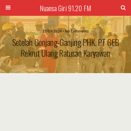
Nuansa Giri 91.20 FM
21/09/2024 • No Comments
Setelah Gonjang-Ganjing PHK, PT GEB
Rekrut Ulang Ratusan Karyawan