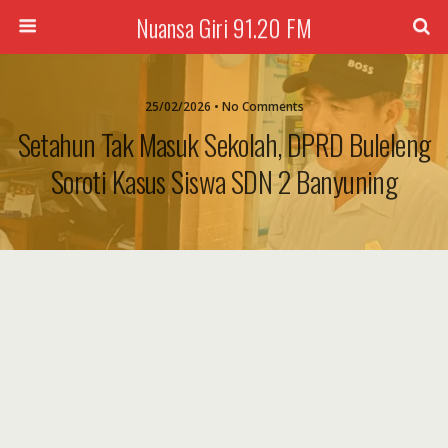
Nuansa Giri 91.20 FM
25/02/2026 • No Comments
Setahun Tak Masuk Sekolah, DPRD Buleleng
Soroti Kasus Siswa SDN 2 Banyuning