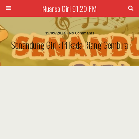
Nuansa Giri 91.20 FM
15/09/2024 • No Comments
Senandung Giri : Pilkada Riang Gembira