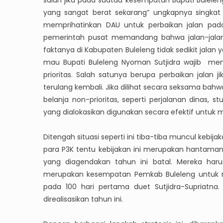
salah jika pada suatau kesempatan Bupati Buleleng
yang sangat berat sekarang” ungkapnya singkat
memprihatinkan DAU untuk perbaikan jalan pada
pemerintah pusat memandang bahwa jalan-jalan
faktanya di Kabupaten Buleleng tidak sedikit jalan 
mau Bupati Buleleng Nyoman Sutjidra wajib men
prioritas. Salah satunya berupa perbaikan jalan 
terulang kembali. Jika dilihat secara seksama bah
belanja non-prioritas, seperti perjalanan dinas,
yang dialokasikan digunakan secara efektif unt
Ditengah situasi seperti ini tiba-tiba muncul kebi
para P3K tentu kebijakan ini merupakan hantam
yang diagendakan tahun ini batal. Mereka haru
merupakan kesempatan Pemkab Buleleng untuk me
pada 100 hari pertama duet Sutjidra-Supriatna
direalisasikan tahun ini.