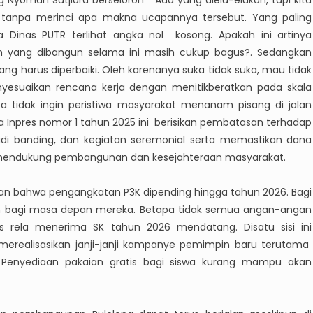
 Nyoman Sutjidra berseloroh “ Ada yang dielu-elukan, tapi kita
 tanpa merinci apa makna ucapannya tersebut. Yang paling
 Dinas PUTR terlihat angka nol kosong. Apakah ini artinya
 yang dibangun selama ini masih cukup bagus?. Sedangkan
yang harus diperbaiki. Oleh karenanya suka tidak suka, mau tidak
yesuaikan rencana kerja dengan menitikberatkan pada skala
jika tidak ingin peristiwa masyarakat menanam pisang di jalan
wa Inpres nomor 1 tahun 2025 ini berisikan pembatasan terhadap
 studi banding, dan kegiatan seremonial serta memastikan dana
uk mendukung pembangunan dan kesejahteraan masyarakat.
jakan bahwa pengangkatan P3K dipending hingga tahun 2026. Bagi
an bagi masa depan mereka. Betapa tidak semua angan-angan
s rela menerima SK tahun 2026 mendatang. Disatu sisi ini
realisasikan janji-janji kampanye pemimpin baru terutama
. Penyediaan pakaian gratis bagi siswa kurang mampu akan