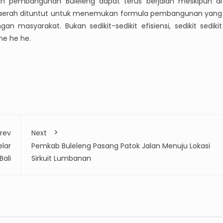
kan pembangunan Buleleng dapat terus berjalan meskipun di
h daerah dituntut untuk menemukan formula pembangunan yang
n masyarakat. Bukan sedikit-sedikit efisiensi, sedikit sedikit
 he he he.
rev
Next
lar
Pemkab Buleleng Pasang Patok Jalan Menuju Lokasi
ali
Sirkuit Lumbanan