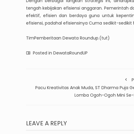
Dengan berbagai langkah strategis ini, diharap
tengah kebijakan efisiensi anggaran. Pemerinta
efektif, efisien dan berdaya guna untuk kepentinga
efisiensi, padahal efisiensinya Cuma sedikit-sedikit
TimPemberitaan Dewata Roundup.(tut)
Posted in
DewataRoundUP
P
Pacu Kreativitas Anak Muda, ST Dharma Puja Ge
Lomba Ogoh-Ogoh Mini Se-B
LEAVE A REPLY