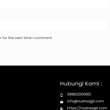
r for the next time I comment.
Hubungi Kami :
081802000912
info@nuansagiri.com
https://nuansagiri.com