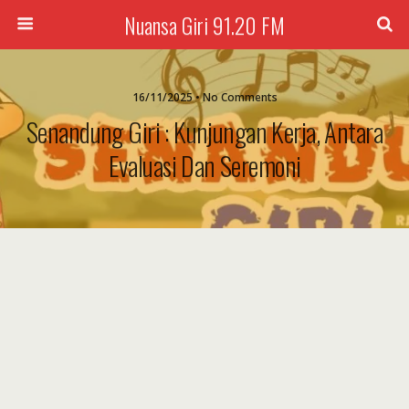
Nuansa Giri 91.20 FM
16/11/2025 • No Comments
Senandung Giri : Kunjungan Kerja, Antara
Evaluasi Dan Seremoni