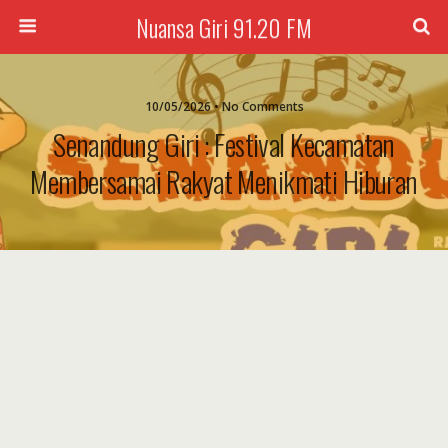
Nuansa Giri 91.20 FM
10/05/2026 • No Comments
Senandung Giri : Festival Kecamatan
Membersamai Rakyat Menikmati Hiburan