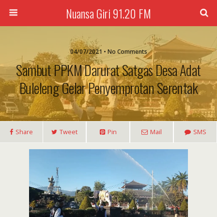
Nuansa Giri 91.20 FM
04/07/2021 • No Comments
Sambut PPKM Darurat Satgas Desa Adat
Buleleng Gelar Penyemprotan Serentak
Share
Tweet
Pin
Mail
SMS