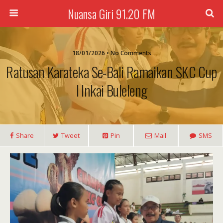
Nuansa Giri 91.20 FM
18/01/2026 • No Comments
Ratusan Karateka Se-Bali Ramaikan SKC Cup
I Inkai Buleleng
Share
Tweet
Pin
Mail
SMS