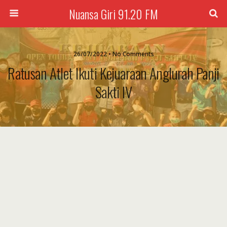
Nuansa Giri 91.20 FM
26/07/2022 • No Comments
Ratusan Atlet Ikuti Kejuaraan Anglurah Panji
Sakti IV