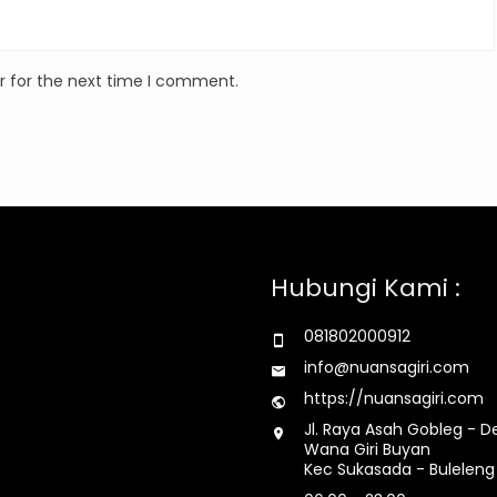
r for the next time I comment.
Hubungi Kami :
081802000912
info@nuansagiri.com
https://nuansagiri.com
Jl. Raya Asah Gobleg - D
Wana Giri Buyan
Kec Sukasada - Buleleng 