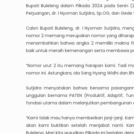
Bupati Buleleng dalam Pilkada 2024 pada Senin (2
Perjuangan, dr. I Nyoman Sutjidra, Sp.OG, dan Gede
Calon Bupati Buleleng, dr. I Nyoman Sutjidra, me
nomor 2 memang merupakan nomor yang diharapkan 
menambahkan bahwa angka 2 memiliki makna filo
baik untuk meraih kemenangan serta membawa peru
“Nomor urut 2 itu memang harapan kami. Tadi ma
nomor ini. Astungkara, Ida Sang Hyang Widhi dan Bh
Sutjidra menyatakan bahwa bersama pasangann
unggulan bernama PATEN (Produktif, Adaptif, Tun
fondasi utama dalam melanjutkan pembangunan di
“Kami tidak mau hanya memberikan janji-janji. Kam
akan kami buktikan setelah menjabat nanti. K
Buleleng. Mari kita wujudkan Pilkada ini berjalan d