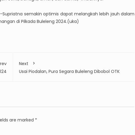
a-Supriatna semakin optimis dapat melangkah lebih jauh dalam
gan di Pilkada Buleleng 2024.(uka)
rev
Next
024
Usai Piodalan, Pura Segara Buleleng Dibobol OTK
ields are marked
*