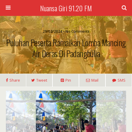
Nuansa Giri 91.20 FM
29/02/2024 • No Comments
Puluhan Peserta Ramaikan Lomba Mancing
Air Deras Di Padangbulia
Share
Tweet
Pin
Mail
SMS