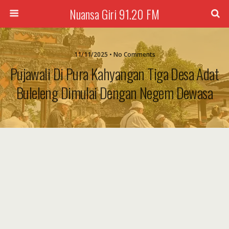
Nuansa Giri 91.20 FM
11/11/2025 • No Comments
Pujawali Di Pura Kahyangan Tiga Desa Adat
Buleleng Dimulai Dengan Negem Dewasa