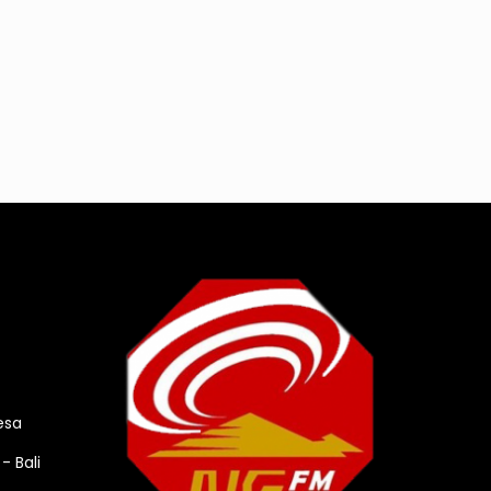
esa
- Bali