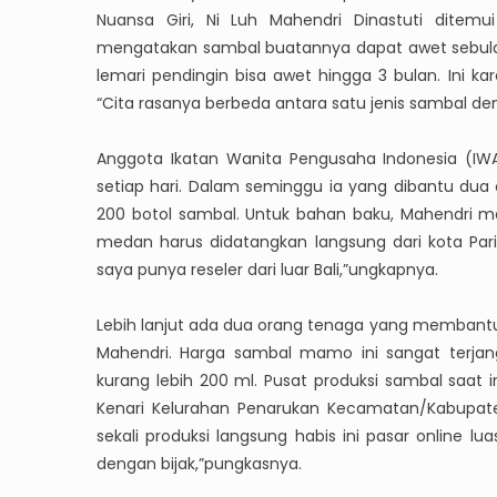
Nuansa Giri, Ni Luh Mahendri Dinastuti ditem
mengatakan sambal buatannya dapat awet sebulan 
lemari pendingin bisa awet hingga 3 bulan. Ini
“Cita rasanya berbeda antara satu jenis sambal de
Anggota Ikatan Wanita Pengusaha Indonesia (IWA
setiap hari. Dalam seminggu ia yang dibantu dua
200 botol sambal. Untuk bahan baku, Mahendri me
medan harus didatangkan langsung dari kota Pari
saya punya reseler dari luar Bali,”ungkapnya.
Lebih lanjut ada dua orang tenaga yang membantu p
Mahendri. Harga sambal mamo ini sangat terjang
kurang lebih 200 ml. Pusat produksi sambal saat
Kenari Kelurahan Penarukan Kecamatan/Kabupaten 
sekali produksi langsung habis ini pasar online 
dengan bijak,”pungkasnya.