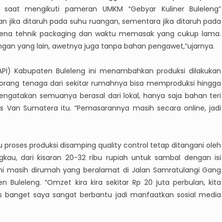
ui saat mengikuti pameran UMKM “Gebyar Kuliner Buleleng”
jika ditaruh pada suhu ruangan, sementara jika ditaruh pada
 karena tehnik packaging dan waktu memasak yang cukup lama.
ngan yang lain, awetnya juga tanpa bahan pengawet,”ujarnya.
PI) Kabupaten Buleleng ini menambahkan produksi dilakukan
 orang tenaga dari sekitar rumahnya bisa memproduksi hingga
ngatakan semuanya berasal dari lokal, hanya saja bahan teri
s Van Sumatera itu. “Pemasarannya masih secara online, jadi
roses produksi disamping quality control tetap ditangani oleh
kau, dari kisaran 20-32 ribu rupiah untuk sambal dengan isi
 ini masih dirumah yang beralamat di Jalan Samratulangi Gang
Buleleng. “Omzet kira kira sekitar Rp 20 juta perbulan, kita
luas banget saya sangat berbantu jadi manfaatkan sosial media