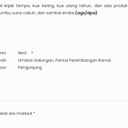
al kripik tempe, kue kering, kue ulang tahun, dan ada produk
 bumbu suna cekuh, dan sambal embe.
(ags/dpa)
rev
Next
rah
Umanis Galungan, Pantai Penimbangan Ramai
sor
Pengunjung
ields are marked
*