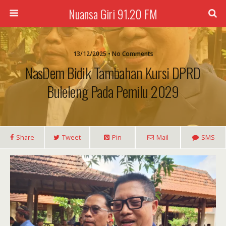
Nuansa Giri 91.20 FM
13/12/2025 • No Comments
NasDem Bidik Tambahan Kursi DPRD
Buleleng Pada Pemilu 2029
Share
Tweet
Pin
Mail
SMS