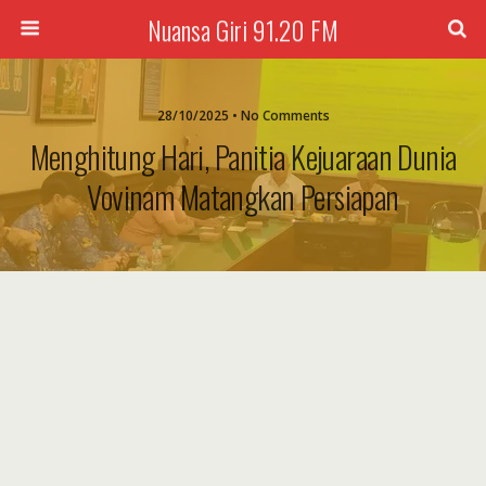
Nuansa Giri 91.20 FM
28/10/2025 • No Comments
Menghitung Hari, Panitia Kejuaraan Dunia
Vovinam Matangkan Persiapan