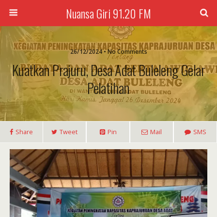
Nuansa Giri 91.20 FM
26/12/2024 • No Comments
Kuatkan Prajuru, Desa Adat Buleleng Gelar
Pelatihan
Share
Tweet
Pin
Mail
SMS