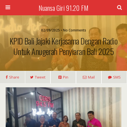
Nuansa Giri 91.20 FM
02/09/2025 • No Comments
KPID Bali Jajaki Kerjasama Dengan Radio
Untuk Anugerah Penyiaran Bali 2025
Share
Tweet
Pin
Mail
SMS