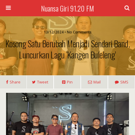
Nuansa Giri 91.20 FM
13/12/2024 • No Comments
Kosong Satu Berubah Menjadi Sendari Band,
Luncurkan Lagu ‘Kangen Buleleng’
Share
Tweet
Pin
Mail
SMS