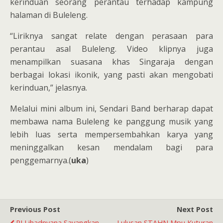
kerinduan seorang perantau terhadap kampung
halaman di Buleleng.
“Liriknya sangat relate dengan perasaan para
perantau asal Buleleng. Video klipnya juga
menampilkan suasana khas Singaraja dengan
berbagai lokasi ikonik, yang pasti akan mengobati
kerinduan,” jelasnya.
Melalui mini album ini, Sendari Band berharap dapat
membawa nama Buleleng ke panggung musik yang
lebih luas serta mempersembahkan karya yang
meninggalkan kesan mendalam bagi para
penggemarnya.(
uka
)
Previous Post
Next Post
PJ Lihadnyana Sayangkan
Lulusan STAHN Mpu Kuturan