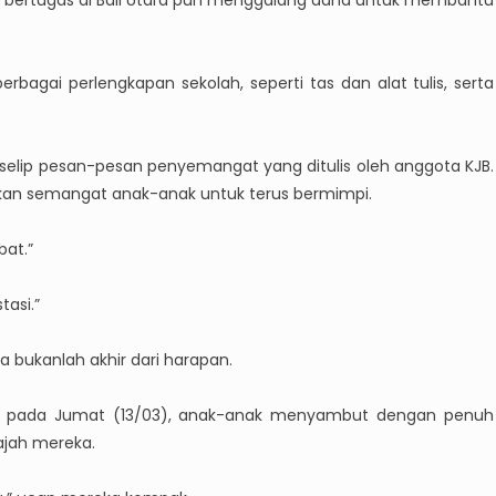
g bertugas di Bali Utara pun menggalang dana untuk membantu
agai perlengkapan sekolah, seperti tas dan alat tulis, serta
rselip pesan-pesan penyemangat yang ditulis oleh anggota KJB.
an semangat anak-anak untuk terus bermimpi.
bat.”
tasi.”
bukanlah akhir dari harapan.
lah pada Jumat (13/03), anak-anak menyambut dengan penuh
ajah mereka.