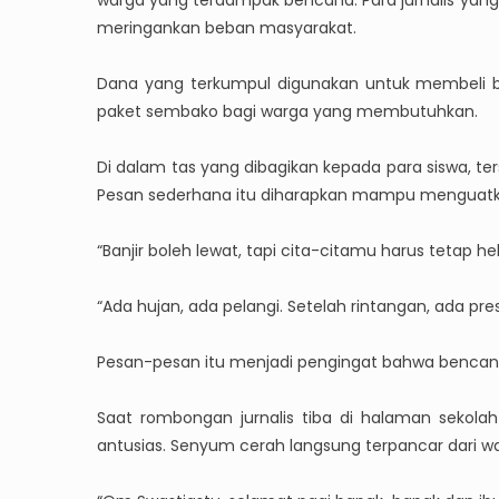
warga yang terdampak bencana. Para jurnalis yan
meringankan beban masyarakat.
Dana yang terkumpul digunakan untuk membeli berb
paket sembako bagi warga yang membutuhkan.
Di dalam tas yang dibagikan kepada para siswa, te
Pesan sederhana itu diharapkan mampu menguatk
“Banjir boleh lewat, tapi cita-citamu harus tetap he
“Ada hujan, ada pelangi. Setelah rintangan, ada pres
Pesan-pesan itu menjadi pengingat bahwa bencana 
Saat rombongan jurnalis tiba di halaman seko
antusias. Senyum cerah langsung terpancar dari w