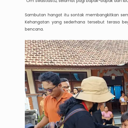
“Om Swastiastu, selamat pagi bapak-bapak dan ib
Sambutan hangat itu sontak membangkitkan sema
Kehangatan yang sederhana tersebut terasa begit
bencana.