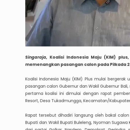
Singaraja,
Koalisi Indonesia Maju (KIM) plu
memenangkan pasangan calon pada Pilkada 2
Koalisi Indonesia Maju (KIM) Plus mulai berge
pasangan calon Gubernur dan Wakil Gubernur Bali, 
pertama koalisi ini dimulai dengan rapat pembe
Resort, Desa Tukadmungga, Kecamatan/Kabupaten B
Rapat tersebut dihadiri langsung oleh bakal calon
Bupati dan Wakil Bupati Buleleng, Nyoman Sugawa 
dari partai Golkar, Nasdem, Demokrat, Gerindra,