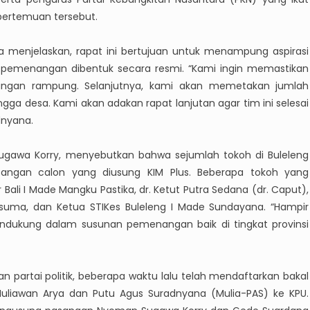
pertemuan tersebut.
a menjelaskan, rapat ini bertujuan untuk menampung aspirasi
 pemenangan dibentuk secara resmi. “Kami ingin memastikan
gan rampung. Selanjutnya, kami akan memetakan jumlah
ga desa. Kami akan adakan rapat lanjutan agar tim ini selesai
dnyana.
n Sugawa Korry, menyebutkan bahwa sejumlah tokoh di Buleleng
angan calon yang diusung KIM Plus. Beberapa tokoh yang
li I Made Mangku Pastika, dr. Ketut Putra Sedana (dr. Caput),
Kusuma, dan Ketua STIKes Buleleng I Made Sundayana. “Hampir
ndukung dalam susunan pemenangan baik di tingkat provinsi
ngan partai politik, beberapa waktu lalu telah mendaftarkan bakal
uliawan Arya dan Putu Agus Suradnyana (Mulia-PAS) ke KPU.