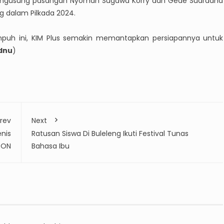
 mengusung pasangan Nyoman Sugawa Korry dan Gede Suardana
ng dalam Pilkada 2024.
puh ini, KIM Plus semakin memantapkan persiapannya untuk
dnu
)
rev
Next
nis
Ratusan Siswa Di Buleleng Ikuti Festival Tunas
PON
Bahasa Ibu