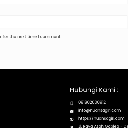
r for the next time I comment.
Hubungi Kami :
081802000912
info@nuansagiri.com
https://nuansagiri.com
Jl. Raya Asah Gobleg - D