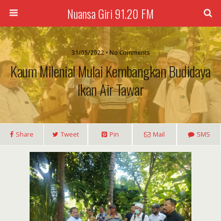
Nuansa Giri 91.20 FM
31/05/2022 • No Comments
Kaum Milenial Mulai Kembangkan Budidaya
Ikan Air Tawar
Share
Tweet
Pin
Mail
SMS