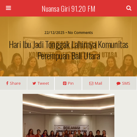
Nuansa Giri 91.20 FM
22/12/2025 • No Comments
Hari Ibu Jadi Tonggak Lahirnya Komunitas
Perempuan Bali Utara
Share
Tweet
Pin
Mail
SMS