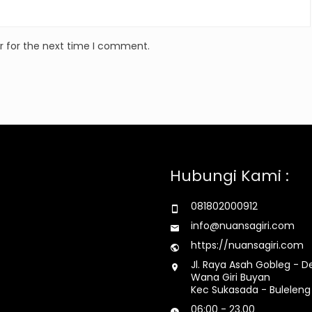
r for the next time I comment.
Hubungi Kami :
081802000912
info@nuansagiri.com
https://nuansagiri.com
Jl. Raya Asah Gobleg - D
Wana Giri Buyan
Kec Sukasada - Buleleng 
06:00 - 23.00