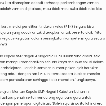
guru kita diharapkan adaptif terhadap perkembangan zaman
 adalah zaman digitalisasi, mau tidak mau, suka tidak suka kita
n, melalui penelitian tindakan kelas (PTK) ini guru bisa
aran yang cocok untuk diterapkan untuk peserta didik. “kita
 kegiatn-kegiatan dalam peningkatan kompetensi guru secara
hnya.
 Kepala SMP Negeri 4 Singaraja Putu Budiastana disela-sela
apkan mampu menghasilkan sebuah karya maupun solusi dalam
embelajaran. Terlebih seminar ini merupakan ajak bertukar
g ada. “ dengan hasil PTK ini tentu secara kualitas mereka
i dalam pembelajaran sehingga tidak monoton,” ungkapnya.
belajran, Mantan Kepala SMP Negeri 1 Kubutambahan ini
silitasi penuh serta mendorong agar para guru untuk
ngan penerapan digitalisasi. “Boleh saja siswa itu lahir di era