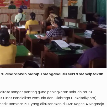
 guru diharapkan mampu menganalisis serta menciptakan
n dirasa sangat penting guna peningkatan sebuah mutu
is Dinas Pendidikan Pemuda dan Olahraga (Sekdisdikpora)
adiri seminar PTK yang dilaksanakan di SMP Negeri 4 Singaraja