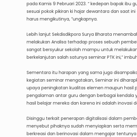
pada Kamis 9 Pebruari 2023. “ kedepan bapak ibu 
sesuai pokok pikiran ki hajar dewantara dan saat ini
harus mengikutinya, ”ungkapnya.
Lebih lanjut Sekdisdikpora Surya Bharata menambahka
melakukan Analisa terhadap proses sebuah pembelaj
sangat bersyukur sekolah mampu untuk melakukan
berkelanjutan salah satunya seminar PTK ini,” imbu
Sementara itu harapan yang sama juga disampaikan
kegiatan seminar mengatakan, Seminar ini dihar
upaya peningkatan kualitas elemen maupun hasil p
pengalaman antar guru dengan berbagai kendala yan
hasil belajar mereka dan karena ini adalah inovas
Disinggu terkait penerapan digitalisasi dalam pem
menyebut pihaknya sudah menyiapkan serta memfa
berkreasi dan berinovasi dalam mengajar tentunya de