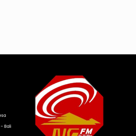
esa
- Bali