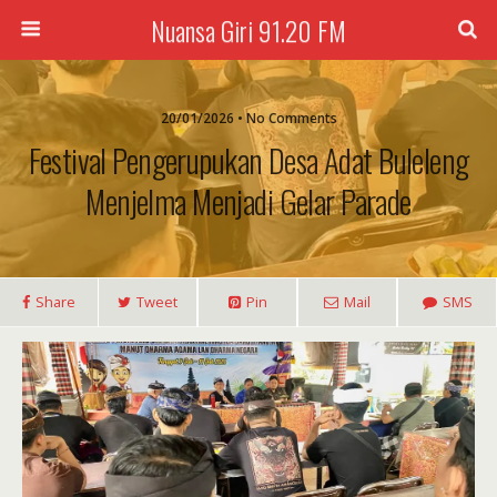
Nuansa Giri 91.20 FM
20/01/2026 • No Comments
Festival Pengerupukan Desa Adat Buleleng
Menjelma Menjadi Gelar Parade
Share
Tweet
Pin
Mail
SMS