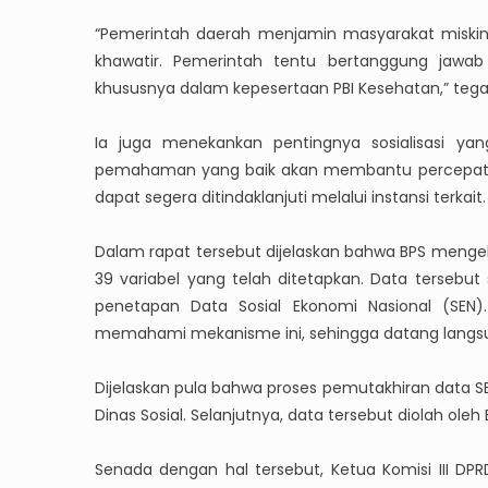
“Pemerintah daerah menjamin masyarakat miskin 
khawatir. Pemerintah tentu bertanggung jawa
khususnya dalam kepesertaan PBI Kesehatan,” tega
Ia juga menekankan pentingnya sosialisasi ya
pemahaman yang baik akan membantu percepatan 
dapat segera ditindaklanjuti melalui instansi terkait.
Dalam rapat tersebut dijelaskan bahwa BPS mengel
39 variabel yang telah ditetapkan. Data tersebut
penetapan Data Sosial Ekonomi Nasional (SE
memahami mekanisme ini, sehingga datang langsu
Dijelaskan pula bahwa proses pemutakhiran data SE
Dinas Sosial. Selanjutnya, data tersebut diolah ole
Senada dengan hal tersebut, Ketua Komisi III DPR