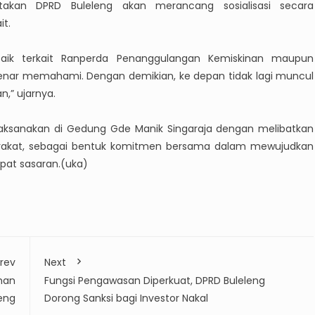
akan DPRD Buleleng akan merancang sosialisasi secara
it.
 baik terkait Ranperda Penanggulangan Kemiskinan maupun
enar memahami. Dengan demikian, ke depan tidak lagi muncul
,” ujarnya.
dilaksanakan di Gedung Gde Manik Singaraja dengan melibatkan
rakat, sebagai bentuk komitmen bersama dalam mewujudkan
pat sasaran.(uka)
rev
Next
han
Fungsi Pengawasan Diperkuat, DPRD Buleleng
eng
Dorong Sanksi bagi Investor Nakal