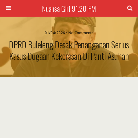
Nuansa Giri 91.20 FM
01/04/2026 • No Comments
DPRD Buleleng Desak Penanganan Serius
Kasus Dugaan Kekerasan Di Panti Asuhan