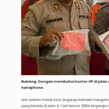
Buleleng
,
Dengan membobol konter HP di jalan 
handphone.
Unit reskrim Polsek kota Singaraja berhasil meng
yang berada di jalan A. Yani Nomor 288A Singaraja