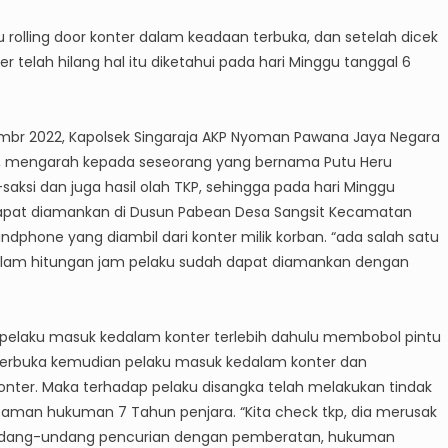
u rolling door konter dalam keadaan terbuka, dan setelah dicek
 telah hilang hal itu diketahui pada hari Minggu tanggal 6
vembr 2022, Kapolsek Singaraja AKP Nyoman Pawana Jaya Negara
kan, mengarah kepada seseorang yang bernama Putu Heru
saksi dan juga hasil olah TKP, sehingga pada hari Minggu
 dapat diamankan di Dusun Pabean Desa Sangsit Kecamatan
dphone yang diambil dari konter milik korban. “ada salah satu
 dalam hitungan jam pelaku sudah dapat diamankan dengan
elaku masuk kedalam konter terlebih dahulu membobol pintu
terbuka kemudian pelaku masuk kedalam konter dan
ter. Maka terhadap pelaku disangka telah melakukan tindak
man hukuman 7 Tahun penjara. “Kita check tkp, dia merusak
 undang-undang pencurian dengan pemberatan, hukuman