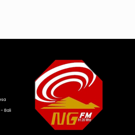
esa
- Bali