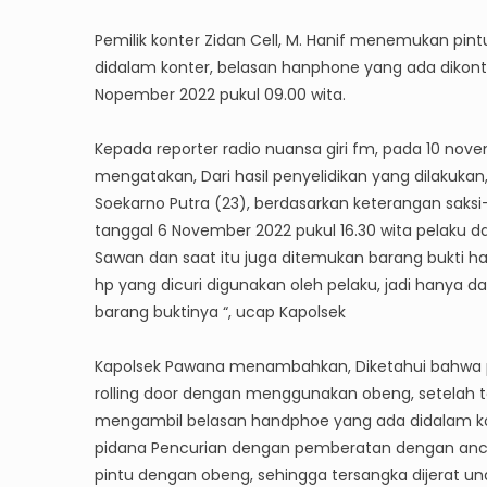
Pemilik konter Zidan Cell, M. Hanif menemukan pint
didalam konter, belasan hanphone yang ada dikonter
Nopember 2022 pukul 09.00 wita.
Kepada reporter radio nuansa giri fm, pada 10 no
mengatakan, Dari hasil penyelidikan yang dilaku
Soekarno Putra (23), berdasarkan keterangan saksi-
tanggal 6 November 2022 pukul 16.30 wita pelaku
Sawan dan saat itu juga ditemukan barang bukti han
hp yang dicuri digunakan oleh pelaku, jadi hanya
barang buktinya “, ucap Kapolsek
Kapolsek Pawana menambahkan, Diketahui bahwa p
rolling door dengan menggunakan obeng, setelah 
mengambil belasan handphoe yang ada didalam kon
pidana Pencurian dengan pemberatan dengan anca
pintu dengan obeng, sehingga tersangka dijerat