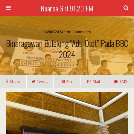
Nuansa Giri 91.20 FM
04/08/2024 • No Comments
Binaragawan Buleleng “Adu Otot” Pada BBC
2024
Share
Tweet
Pin
Mail
SMS