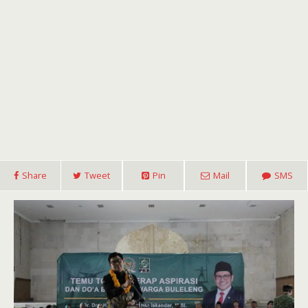
Share
Tweet
Pin
Mail
SMS