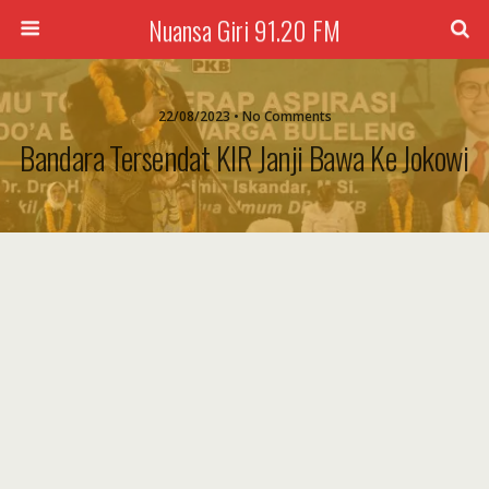
Nuansa Giri 91.20 FM
22/08/2023 • No Comments
Bandara Tersendat KIR Janji Bawa Ke Jokowi