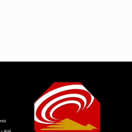
esa
- Bali